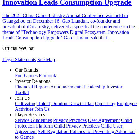
Innovation Leads Consumption Upgrade
The 2021 China Game Industry Annual Conference was held in
Guangzhou on December 16. Gao Liandun, co-founder and
president of iDreamSky, delivered a speech at the conference on the
theme of "Technology Empowers Digital Ecosystem, Innovation
Leads Consumption Upgrade".Gao Liandun said that ...
Official WeChat
Legal Statements
Site Map
Our Brands
Fun Games
Fanbook
Investor Relations
Financial Reports
Announcements
Leadership
Investor
Toolkit
Join Us
Cultivating Talent
Doudou Growth Plan
Open Day
Employee
Activities
Join Us
Player Services
Service Guidelines
Privacy Practices
User Agreement
Child
Protection Platform
Child Privacy Practices
Child User
Agreement
Self-Regulation Policies for Preventing Addiction
to Games