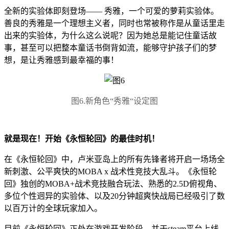
全新的实验体即刻登场—— 秀雅，一个可爱的萝莉实验体。
善良的秀雅是一个理想主义者，同时也常被称作是从童话里走
出来的实验体，为什么这么说呢？因为她总是能记住童话故
事，甚至可以把整本童话书倒背如流，能够守护孩子们的梦
想，是让秀雅感到最幸福的事！
图6.新角色“秀雅“设定图
就是现在！开始《永恒轮回》的最佳时机！
在《永恒轮回》中，卢米亚岛上的所有先锋者将开启一场场全
新刺激、公平爽快的MOBA x 战术性竞技大乱斗。《永恒轮
回》独创的MOBA+战术竞技融合玩法、熟悉的2.5D俯视角、
多位个性迥异的实验体、以及20分钟超爽快战局已经吸引了数
以百万计的全球玩家加入。
目前《永恒轮回》正处在游戏开发阶段，并于steam平台上线