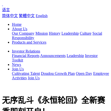
语言
简体中文
繁體中文
English
Home
About Us
Our Company
Mission
History
Leadership
Culture
Social
Responsibility
Products and Services
Investor Relations
Financial Reports
Announcements
Leadership
Investor
Toolkit
News
Join Us
Cultivating Talent
Doudou Growth Plan
Open Day
Employee
Activities
Join Us
无序乱斗《永恒轮回》全新赛