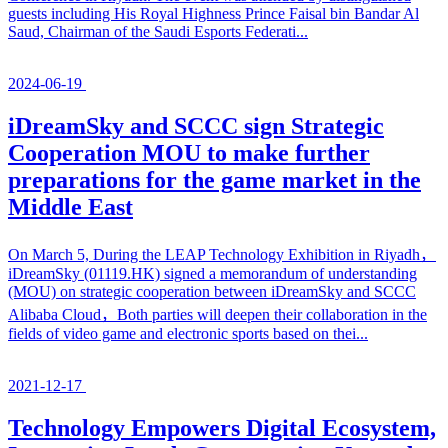
guests including His Royal Highness Prince Faisal bin Bandar Al
Saud, Chairman of the Saudi Esports Federati...
2024-06-19
iDreamSky and SCCC sign Strategic
Cooperation MOU to make further
preparations for the game market in the
Middle East
On March 5, During the LEAP Technology Exhibition in Riyadh，
iDreamSky (01119.HK) signed a memorandum of understanding
(MOU) on strategic cooperation between iDreamSky and SCCC
Alibaba Cloud，Both parties will deepen their collaboration in the
fields of video game and electronic sports based on thei...
2021-12-17
Technology Empowers Digital Ecosystem,