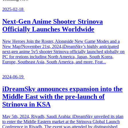
2025-02-18
Next-Gen Anime Shooter Strinova
Officially Launches Worldwide
New Heroes Join the Roster, Alongside New Game Modes and a
New Map!November 21st, 2024,iDreamSky’s highly anticipated
next-gen anime 5v5 shooter Strinova officially launched globally on
PC for regions including North America, Japan, South Korea,
Europe, Southeast Asia, South America, and more. Feat...
2024-06-19
iDreamSky announces expansion into the
Middle East with the pre-launch of
Strinova in KSA
May 5th, 2024, Riyadh, Saudi Arabia: iDreamSky unveiled its plan
to enter the Middle Eastern market at the Strinova Global Launch
Conference in Riyadh. The event was attended by distinguished